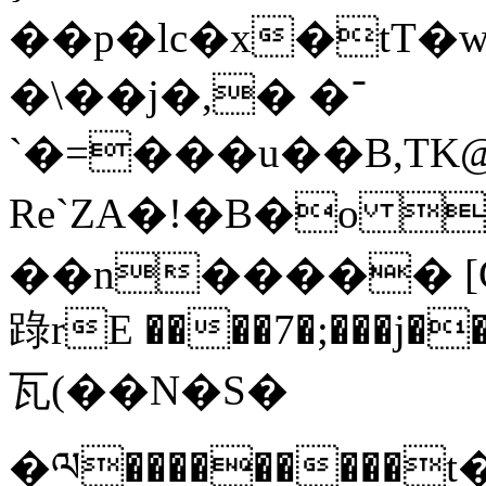
��p�lc�x�tT
�\��j�,� �־
`�=���u��B,T
Re`ZA�
!�Β�o 
��n����� [
䟿rE ��
��7�;���j�
⽡(��N�S�
�ལ���������