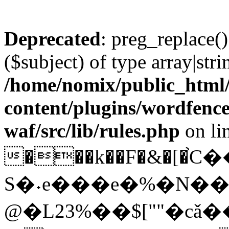
Deprecated
: preg_replace()
($subject) of type array|stri
/home/nomix/public_html
content/plugins/wordfenc
waf/src/lib/rules.php
on li
���k��F�&�[�֙
S�˖e���e�%�N��΃
@�L23%��$[""�c